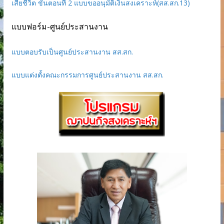
เสียชีวิต ขั้นตอนที่ 2 แบบขออนุมัติเงินสงเคราะห์(สส.สก.13)
แบบฟอร์ม-ศูนย์ประสานงาน
แบบตอบรับเป็นศูนย์ประสานงาน สส.สก.
แบบแต่งตั้งคณะกรรมการศูนย์ประสานงาน สส.สก.