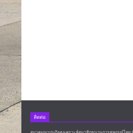
ติดต่อ
สมาคมฌาปนกิจสงเคราะห์สมาชิกขบวนการสหกรณ์ไทย (สส