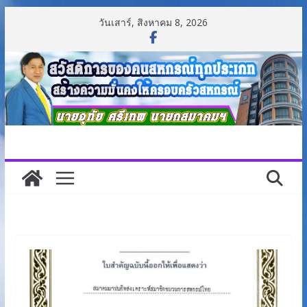
Skip
วันเสาร์, สิงหาคม 8, 2026
to
content