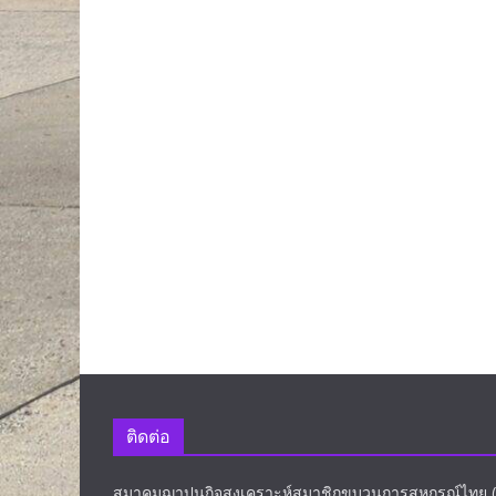
ติดต่อ
สมาคมฌาปนกิจสงเคราะห์สมาชิกขบวนการสหกรณ์ไทย (สส